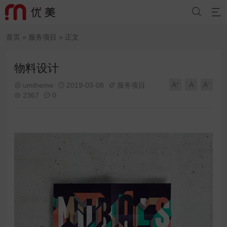


首页
»
服务项目
» 正文
物料设计
A⁺
A
A⁻
umtheme
2019-03-08
服务项目



2367
0

