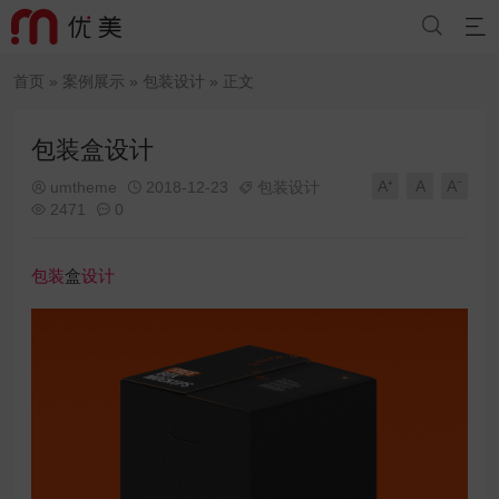


首页
»
案例展示
»
包装设计
» 正文
包装盒设计
A⁺
A
A⁻
umtheme
2018-12-23
包装设计



2471
0


包装
盒
设计